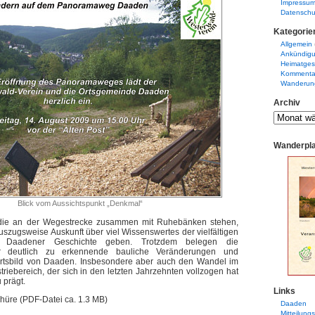
Impressu
Datenschu
Kategorie
Allgemein
Ankündig
Heimatges
Kommenta
Wanderun
Archiv
Wanderpl
Blick vom Aussichtspunkt „Denkmal“
n, die an der Wegestrecke zusammen mit Ruhebänken stehen,
uszugsweise Auskunft über viel Wissenswertes der vielfältigen
n Daadener Geschichte geben. Trotzdem belegen die
r deutlich zu erkennende bauliche Veränderungen und
rtsbild von Daaden. Insbesondere aber auch den Wandel im
riebereich, der sich in den letzten Jahrzehnten vollzogen hat
 prägt.
Links
hüre (PDF-Datei ca. 1.3 MB)
Daaden
Mitteilung