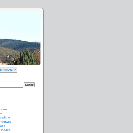
Datenschutz
erden
an
erpläne
nderweg
weg
 Daaden