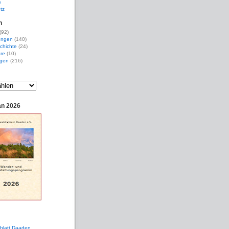
m
tz
n
(92)
ungen
(140)
chichte
(24)
re
(10)
gen
(216)
an 2026
sblatt Daaden