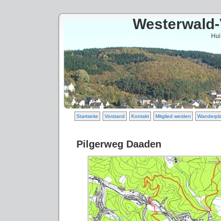
Westerwald-
Hui
Startseite
Vorstand
Kontakt
Mitglied werden
Wanderpl
Pilgerweg Daaden