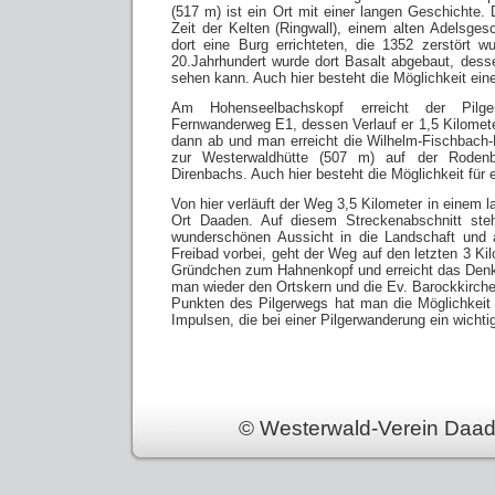
(517 m) ist ein Ort mit einer langen Geschichte. 
Zeit der Kelten (Ringwall), einem alten Adelsges
dort eine Burg errichteten, die 1352 zerstört 
20.Jahrhundert wurde dort Basalt abgebaut, des
sehen kann. Auch hier besteht die Möglichkeit eine
Am Hohenseelbachskopf erreicht der Pilg
Fernwanderweg E1, dessen Verlauf er 1,5 Kilometer
dann ab und man erreicht die Wilhelm-Fischbach-
zur Westerwaldhütte (507 m) auf der Roden
Direnbachs. Auch hier besteht die Möglichkeit für 
Von hier verläuft der Weg 3,5 Kilometer in einem l
Ort Daaden. Auf diesem Streckenabschnitt ste
wunderschönen Aussicht in die Landschaft und
Freibad vorbei, geht der Weg auf den letzten 3 K
Gründchen zum Hahnenkopf und erreicht das Denkm
man wieder den Ortskern und die Ev. Barockkirche
Punkten des Pilgerwegs hat man die Möglichkeit 
Impulsen, die bei einer Pilgerwanderung ein wicht
© Westerwald-Verein Daad