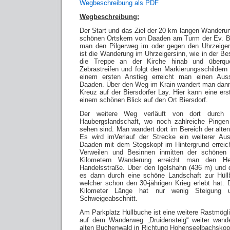
Wegbeschreibung als PDF
Wegbeschreibung:
Der Start und das Ziel der 20 km langen Wanderun
schönen Ortskern von Daaden am Turm der Ev. Ba
man den Pilgerweg im oder gegen den Uhrzeige
ist die Wanderung im Uhrzeigersinn, wie in der B
die Treppe an der Kirche hinab und überqu
Zebrastreifen und folgt den Markierungsschildern 
einem ersten Anstieg erreicht man einen Auss
Daaden. Über den Weg im Krain wandert man dann
Kreuz auf der Biersdorfer Lay. Hier kann eine ers
einem schönen Blick auf den Ort Biersdorf.
Der weitere Weg verläuft von dort durch 
Haubergslandschaft, wo noch zahlreiche Pinge
sehen sind. Man wandert dort im Bereich der alte
Es wird imVerlauf der Strecke ein weiterer Aus
Daaden mit dem Stegskopf im Hintergrund erreic
Verweilen und Besinnen inmitten der schönen 
Kilometern Wanderung erreicht man den Hel
Handelsstraße. Über den Igelshahn (436 m) und 
es dann durch eine schöne Landschaft zur Hül
welcher schon den 30-jährigen Krieg erlebt hat. 
Kilometer Länge hat nur wenig Steigung 
Schweigeabschnitt.
Am Parkplatz Hüllbuche ist eine weitere Rastmögl
auf dem Wanderweg „Druidensteig“ weiter wand
alten Buchenwald in Richtung Hohenseelbachskop